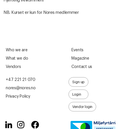
Hjertelig velkommen!
NB. Kurset er kun for Nores medlemmer
Who we are
Events
What we do
Magazine
Vendors
Contact us
+47 221 21 070
Sign up
nores@nores.no
Login
Privacy Policy
Vendor login