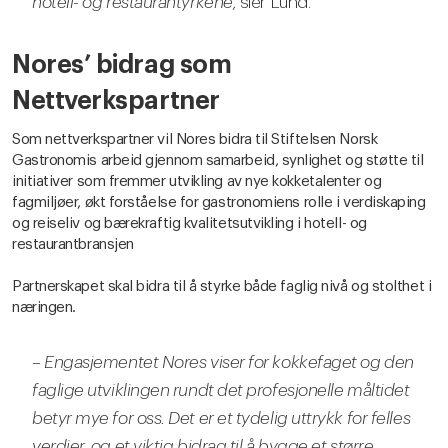
hotell- og restaurantyrkene,
sier Lund.
Nores’ bidrag som
Nettverkspartner
Som nettverkspartner vil Nores bidra til Stiftelsen Norsk
Gastronomis arbeid gjennom samarbeid, synlighet og støtte til
initiativer som fremmer utvikling av nye kokketalenter og
fagmiljøer, økt forståelse for gastronomiens rolle i verdiskaping
og reiseliv og bærekraftig kvalitetsutvikling i hotell- og
restaurantbransjen
Partnerskapet skal bidra til å styrke både faglig nivå og stolthet i
næringen.
–
Engasjementet Nores viser for kokkefaget og den
faglige utviklingen rundt det profesjonelle måltidet
betyr mye for oss. Det er et tydelig uttrykk for felles
verdier, og et viktig bidrag til å bygge et større