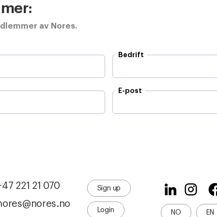
e mer:
edlemmer av Nores.
Bedrift
E-post
+47 221 21 070
Sign up
nores@nores.no
Login
NO
EN