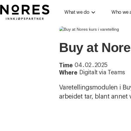
Nores
What we do
Who we 
Buy at Nores
04
.
02
.
2025
Time
Digitalt via Teams
Where
Varetellingsmodulen i Buy
arbeidet tar, blant annet 