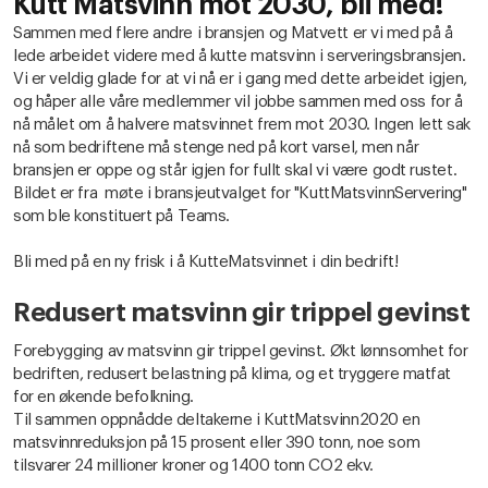
Kutt Matsvinn mot 2030, bli med!
Sammen med flere andre i bransjen og Matvett er vi med på å
lede arbeidet videre med å kutte matsvinn i serveringsbransjen.
Vi er veldig glade for at vi nå er i gang med dette arbeidet igjen,
og håper alle våre medlemmer vil jobbe sammen med oss for å
nå målet om å halvere matsvinnet frem mot 2030. Ingen lett sak
nå som bedriftene må stenge ned på kort varsel, men når
bransjen er oppe og står igjen for fullt skal vi være godt rustet.
Bildet er fra møte i bransjeutvalget for "KuttMatsvinnServering"
som ble konstituert på Teams.
Bli med på en ny frisk i å KutteMatsvinnet i din bedrift!
Redusert matsvinn gir trippel gevinst
Forebygging av matsvinn gir trippel gevinst. Økt lønnsomhet for
bedriften, redusert belastning på klima, og et tryggere matfat
for en økende befolkning.
Til sammen oppnådde deltakerne i KuttMatsvinn2020 en
matsvinnreduksjon på 15 prosent eller 390 tonn, noe som
tilsvarer 24 millioner kroner og 1400 tonn CO2 ekv.