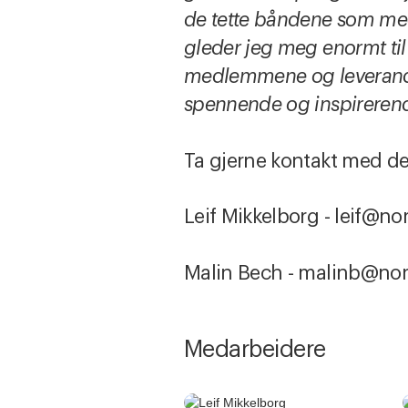
de tette båndene som med
gleder jeg meg enormt til 
medlemmene og leverandøren
spennende og inspirerende
Ta gjerne kontakt med d
Leif Mikkelborg - leif@nor
Malin Bech - malinb@nore
Medarbeidere