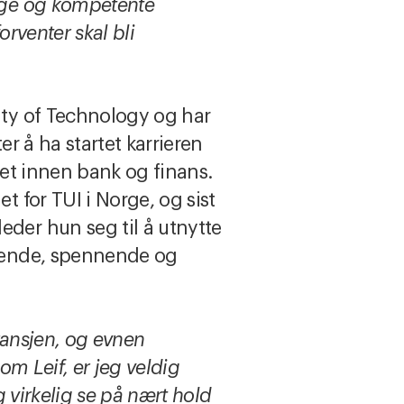
rige og kompetente
rventer skal bli
ity of Technology og har
r å ha startet karrieren
itet innen bank og finans.
t for TUI i Norge, og sist
der hun seg til å utnytte
erende, spennende og
ebransjen, og evnen
om Leif, er jeg veldig
g virkelig se på nært hold