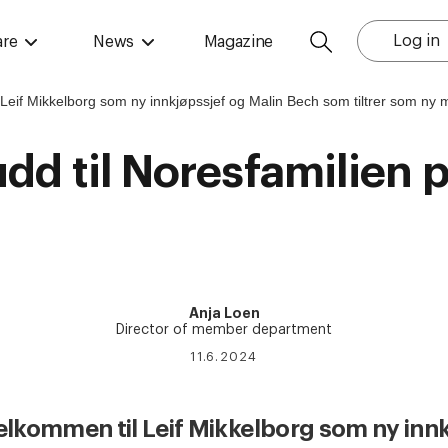
Log in
are
News
Magazine
udd til Noresfamilien 
Anja Loen
Director of member department
11.6.2024
velkommen til Leif Mikkelborg som ny inn