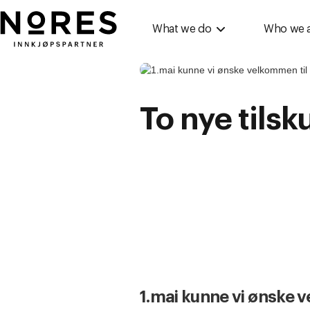
Nores
What we do
Who we 
To nye tilsk
1.mai kunne vi ønske 