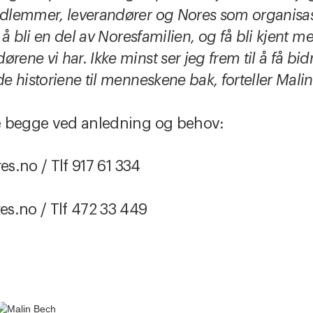
lemmer, leverandører og Nores som organisasj
å bli en del av Noresfamilien, og få bli kjent med
e vi har. Ikke minst ser jeg frem til å få bidra 
 historiene til menneskene bak, forteller Malin
e begge ved anledning og behov:
es.no / Tlf 917 61 334
s.no / Tlf 472 33 449