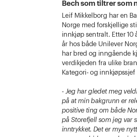
Bech som tiltrer som 
Leif Mikkelborg har en Bac
Norge med forskjellige sti
innkjøp sentralt. Etter 10 
år hos både Unilever Norg
har bred og inngående kj
verdikjeden fra ulike bran
Kategori- og innkjøpssje
-
Jeg har gledet meg veldig
på at min bakgrunn er rele
positive ting om både No
på Storefjell som jeg var 
inntrykket. Det er mye nytt