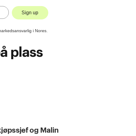
Sign up
på plass
kjøpssjef og Malin