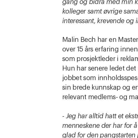
gang og bidra med min ko
kolleger samt øvrige samar
interessant, krevende og i
Malin Bech har en Master
over 15 års erfaring innen
som prosjektleder i reklam
Hun har senere ledet det 
jobbet som innholdsspesi
sin brede kunnskap og er
relevant medlems- og m
-
Jeg har alltid hatt et eks
menneskene der har for å s
glad for den pangstarten j