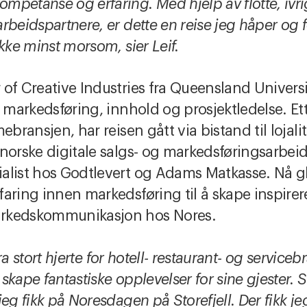
mpetanse og erfaring. Med hjelp av flotte, iv
beidspartnere, er dette en reise jeg håper og fo
kke minst morsom, sier Leif.
 of Creative Industries fra Queensland Univers
 markedsføring, innhold og prosjektledelse. Ette
ebransjen, har reisen gått via bistand til lojal
norske digitale salgs- og markedsføringsarbeide
alist hos Godtlevert og Adams Matkasse. Nå gle
faring innen markedsføring til å skape inspir
arkedskommunikasjon hos Nores.
tra stort hjerte for hotell- restaurant- og servic
kape fantastiske opplevelser for sine gjester. S
eg fikk på Noresdagen på Storefjell. Der fikk je