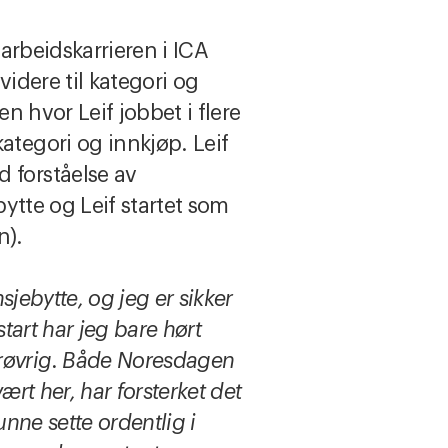
 arbeidskarrieren i ICA
videre til kategori og
en hvor Leif jobbet i flere
ategori og innkjøp. Leif
 forståelse av
ebytte og Leif startet som
n).
sjebytte, og jeg er sikker
tart har jeg bare hørt
røvrig. Både Noresdagen
rt her, har forsterket det
unne sette ordentlig i