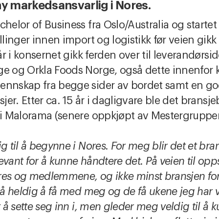
ny markedsansvarlig i Nores.
helor of Business fra Oslo/Australia og startet
llinger innen import og logistikk før veien gikk 
år i konsernet gikk ferden over til leverandørsid
e og Orkla Foods Norge, også dette innenfor k
ennskap fra begge sider av bordet samt en god
sjer. Etter ca. 15 år i dagligvare ble det bransj
f i Malorama (senere oppkjøpt av Mestergruppe
 til å begynne i Nores. For meg blir det et bran
vant for å kunne håndtere det. På veien til opps
res og medlemmene, og ikke minst bransjen fo
så heldig å få med meg og de få ukene jeg har væ
 å sette seg inn i, men gleder meg veldig til å k