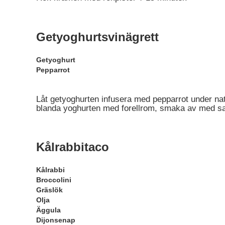
Getyoghurtsvinägrett
Getyoghurt
Pepparrot
Låt getyoghurten infusera med pepparrot under natte
blanda yoghurten med forellrom, smaka av med sa
Kålrabbitaco
Kålrabbi
Broccolini
Gräslök
Olja
Äggula
Dijonsenap