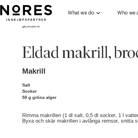
Nores
What we do
Who we 
Eldad makrill, bro
Makrill
Salt
Socker
50 g gröna alger
Rimma makrillen (1 dl salt, 0,5 dl socker, 1 l vatte
Byxa och skär makrillen i avlånga remsor, snitta s