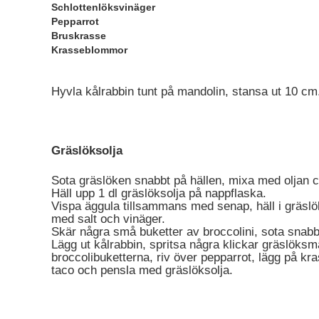
Schlottenlöksvinäger
Pepparrot
Bruskrasse
Krasseblommor
Hyvla kålrabbin tunt på mandolin, stansa ut 10 cm.
Gräslöksolja
Sota gräslöken snabbt på hällen, mixa med oljan ca
Häll upp 1 dl gräslöksolja på nappflaska.
Vispa äggula tillsammans med senap, häll i gräsl
med salt och vinäger.
Skär några små buketter av broccolini, sota snabbt
Lägg ut kålrabbin, spritsa några klickar gräslöksm
broccolibuketterna, riv över pepparrot, lägg på k
taco och pensla med gräslöksolja.