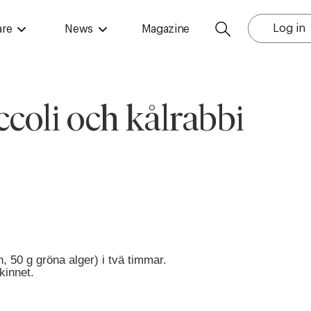
Log in
are
News
Magazine
ccoli och kålrabbi
n, 50 g gröna alger) i tvä timmar.
kinnet.