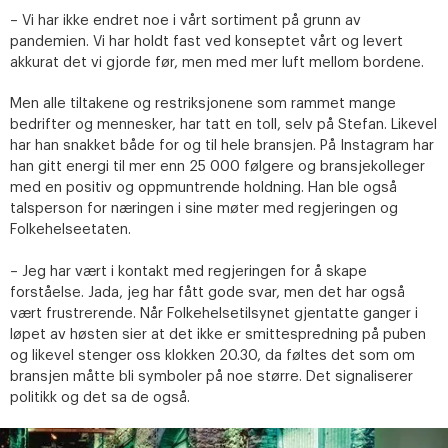
– Vi har ikke endret noe i vårt sortiment på grunn av
pandemien. Vi har holdt fast ved konseptet vårt og levert
akkurat det vi gjorde før, men med mer luft mellom bordene.
Men alle tiltakene og restriksjonene som rammet mange
bedrifter og mennesker, har tatt en toll, selv på Stefan. Likevel
har han snakket både for og til hele bransjen. På Instagram har
han gitt energi til mer enn 25 000 følgere og bransjekolleger
med en positiv og oppmuntrende holdning. Han ble også
talsperson for næringen i sine møter med regjeringen og
Folkehelseetaten.
– Jeg har vært i kontakt med regjeringen for å skape
forståelse. Jada, jeg har fått gode svar, men det har også
vært frustrerende. Når Folkehelsetilsynet gjentatte ganger i
løpet av høsten sier at det ikke er smittespredning på puben
og likevel stenger oss klokken 20.30, da føltes det som om
bransjen måtte bli symboler på noe større. Det signaliserer
politikk og det sa de også.