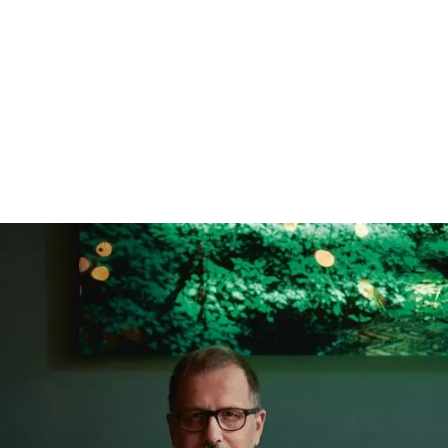
Adresse
Medlem i Nores siden
Kjøkkensjef
Nettside