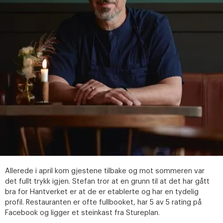
Allerede i april kom gjestene tilbake og mot sommeren var
det fullt trykk igjen. Stefan tror at en grunn til at det har gått
bra for Hantverket er at de er etablerte og har en tydelig
profil. Restauranten er ofte fullbooket, har 5 av 5 rating på
Facebook og ligger et steinkast fra Stureplan.