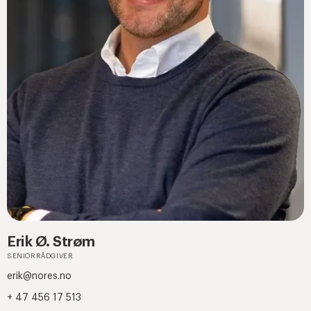
Erik Ø. Strøm
SENIORRÅDGIVER
erik@nores.no
+ 47 456 17 513