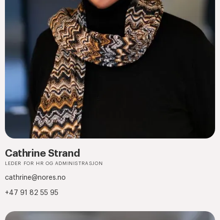
Cathrine Strand
LEDER FOR HR OG ADMINISTRASJON
cathrine@nores.no
+47 91 82 55 95