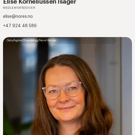
Elise Korneliussen Isager
MEDLEMSRÅDGIVER
elise@nores.no
+47 924 48 586
Oslo/Agder/Trøndelag/Nord-Norge