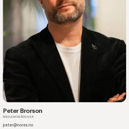
Peter Brorson
MEDLEMSRÅDGIVER
peter@nores.no