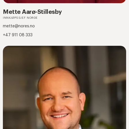
Mette Aarø-Stillesby
INNKJØPSSJEF NORGE
mette@nores.no
+47 911 08 333