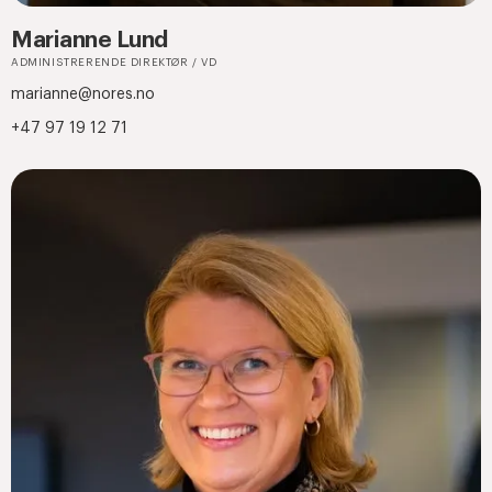
Marianne Lund
ADMINISTRERENDE DIREKTØR / VD
marianne@nores.no
+47 97 19 12 71