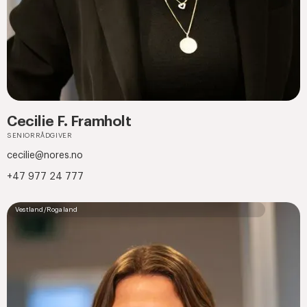
Cecilie F. Framholt
SENIORRÅDGIVER
cecilie@nores.no
+47 977 24 777
Vestland/Rogaland