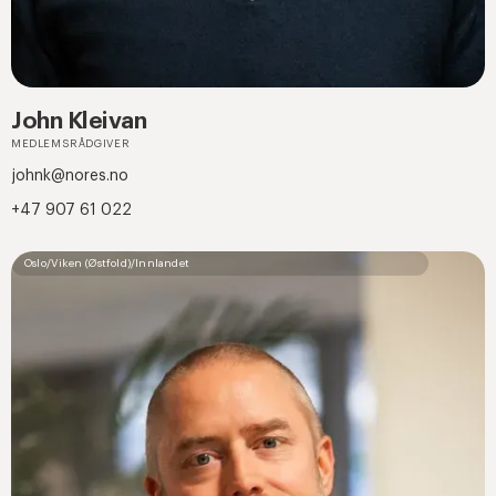
John Kleivan
MEDLEMSRÅDGIVER
johnk@nores.no
+47 907 61 022
Oslo/Viken (Østfold)/Innlandet