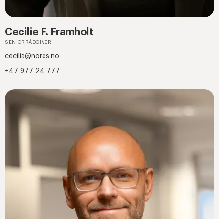
Cecilie F. Framholt
SENIORRÅDGIVER
cecilie@nores.no
+47 977 24 777