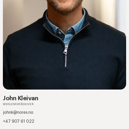
John Kleivan
MEDLEMSRÅDGIVER
johnk@nores.no
+47 907 61 022