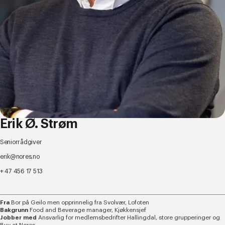
Erik Ø. Strøm
Seniorrådgiver
erik@nores.no
+ 47 456 17 513
Fra
Bor på Geilo men opprinnelig fra Svolvær, Lofoten
Bakgrunn
Food and Beverage manager, Kjøkkensjef
Jobber med
Ansvarlig for medlemsbedrifter Hallingdal, store grupperinger og