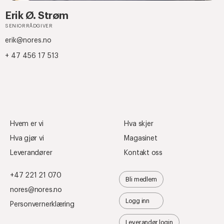
Erik Ø. Strøm
SENIORRÅDGIVER
erik@nores.no
+ 47 456 17 513
Hvem er vi
Hva skjer
Hva gjør vi
Magasinet
Leverandører
Kontakt oss
+47 221 21 070
Bli medlem
nores@nores.no
Logg inn
Personvernerklæring
Leverandør login