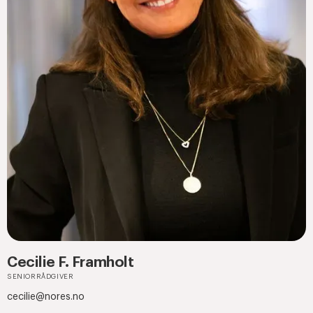
Cecilie F. Framholt
SENIORRÅDGIVER
cecilie@nores.no