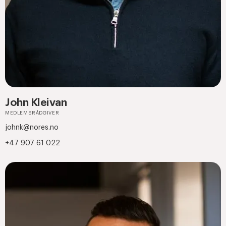
John Kleivan
MEDLEMSRÅDGIVER
johnk@nores.no
+47 907 61 022