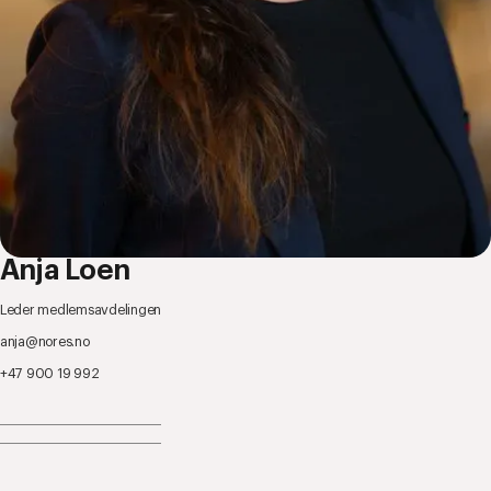
Anja Loen
Leder medlemsavdelingen
anja@nores.no
+47 900 19 992