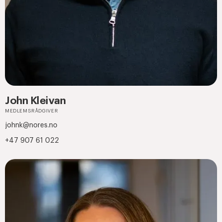
John Kleivan
MEDLEMSRÅDGIVER
johnk@nores.no
+47 907 61 022