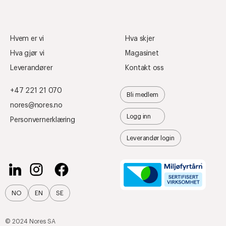
Hvem er vi
Hva skjer
Hva gjør vi
Magasinet
Leverandører
Kontakt oss
+47 221 21 070
Bli medlem
nores@nores.no
Logg inn
Personvernerklæring
Leverandør login
NO
EN
SE
© 2024 Nores SA