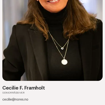
Cecilie F. Framholt
SENIORRÅDGIVER
cecilie@nores.no