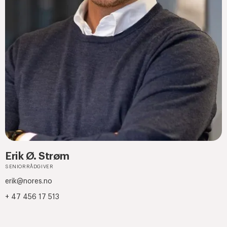
Erik Ø. Strøm
SENIORRÅDGIVER
erik@nores.no
+ 47 456 17 513