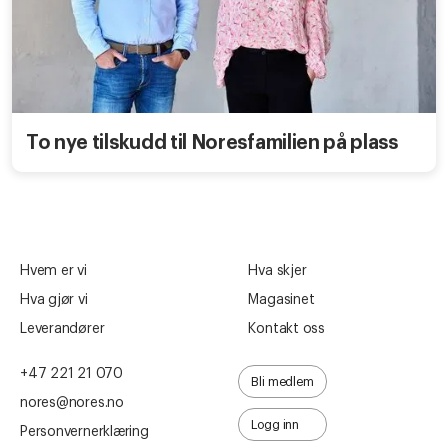
To nye tilskudd til Noresfamilien på plass
Hvem er vi
Hva skjer
Hva gjør vi
Magasinet
Leverandører
Kontakt oss
+47 221 21 070
Bli medlem
nores@nores.no
Logg inn
Personvernerklæring