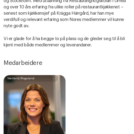
og Stockholm. Med utdanning fra Restauranghögskolan i Umeå
og over 10 års erfaring fra ulike roller på restaurantkjøkkenet –
senest som kjøkkensjef på Krägga Härrgård, har han mye
verdifull og relevant erfaring som Nores medlemmer vil kunne
nyte godt av.
Vi er glade for å ha begge to på plass og de gleder seg til å bli
kjent med både medlemmer og leverandører.
Medarbeidere
Vestland/Rogaland