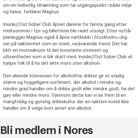
om en helhetlig tilnærming som tar utgangspunkt i både miljø
og helse, forklarer Magnus.
Inside//Out Sober Club åpnet dørene for første gang etter
midtsommer i fjor og billettene ble raskt utsolgt. Etter nyttår
planlegger Magnus også å åpne nattklubb i Stockholm;«Jeg
ser på nøkternhet som en sterk, vedvarende trend. Det har
blitt en motreaksjon til det konstante stresset og
utbrentheten som vi blir dratt med. Inside//Out Sober Club vil
hjelpe folk til å ha det ekte moro uten alkohol».
Den økende interessen for alkoholfrie drikker gir et stadig
større og hyggeligere sortiment, der alkohol i mindre og
mindre grad handler om å drikke godt eller mindre godt, ha det
gøy eller mindre moro. Gjennom dette kan vi se frem til en
mangfoldig og gunstig drikkekultur der en nøktern kveld ikke
handler om å velge bort annet enn alkohol.
Bli medlem i Nores