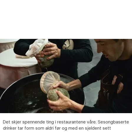
Det skjer spennende ting i restaurantene våre. Sesongbaserte
drinker tar form som aldri før og med en sjeldent sett