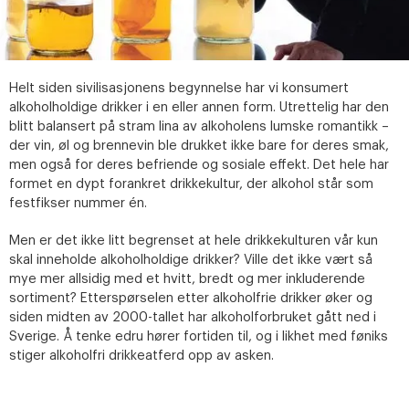
Helt siden sivilisasjonens begynnelse har vi konsumert
alkoholholdige drikker i en eller annen form. Utrettelig har den
blitt balansert på stram lina av alkoholens lumske romantikk –
der vin, øl og brennevin ble drukket ikke bare for deres smak,
men også for deres befriende og sosiale effekt. Det hele har
formet en dypt forankret drikkekultur, der alkohol står som
festfikser nummer én.
Men er det ikke litt begrenset at hele drikkekulturen vår kun
skal inneholde alkoholholdige drikker? Ville det ikke vært så
mye mer allsidig med et hvitt, bredt og mer inkluderende
sortiment? Etterspørselen etter alkoholfrie drikker øker og
siden midten av 2000-tallet har alkoholforbruket gått ned i
Sverige. Å tenke edru hører fortiden til, og i likhet med føniks
stiger alkoholfri drikkeatferd opp av asken.