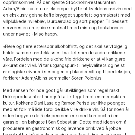
oppfinnsomhet. På den kjente Stockholm-restauranten
Adam/Albin kan du for eksempel bytte ut kveldens rødvin med
en eksklusiv geisha-kaffe brygget superlett og smaksatt med
villplukkede hyllebær, laurbærblad og sort pepper. Til dessert
serveres en druejuice smaksatt med miso og tonkabønner
under navnet - Miso happy.
«Flere og flere etterspør alkoholfritt, og det skal selvfølgelig
holde samme førsteklasses kvalitet som de andre drikkene
våre. Fordelen med de alkoholfrie drikkene er at vi kan gjøre
akkurat det vi vil. Vi tar utgangspunkt i høykvalitets og helst
økologiske råvarer i sesongen og blander vilt og til perfeksjon,
forklarer Adam/Albins sommelier Sören Polonius.
Med sansen for noe godt går utviklingen som regel raskt.
Drikkeprodusenter har også tatt steget mot en mer nøktern
kultur. Kokkene Dani Lasa og Ramon Perisé ser ikke poenget
med at folk må lide fordi de ikke ville drikke vin. Så for noen år
siden begynte de å eksperimentere med kombucha i en
garasje i en bakgate i San Sebastián. Dette med ideen om å
produsere en gastronomisk og levende drink ved å jobbe
bærekraftig, håndverksmessig og raffinert. For en suksess! I