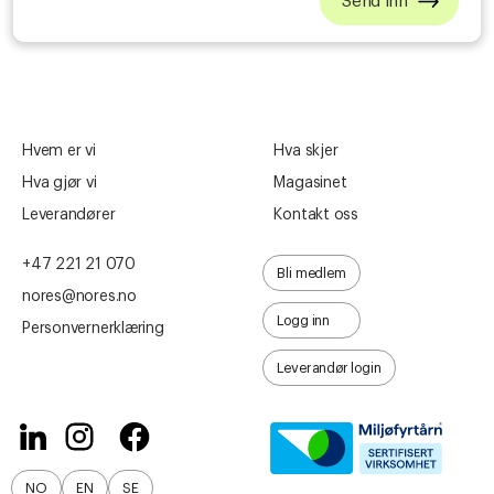
Hvem er vi
Hva skjer
Hva gjør vi
Magasinet
Leverandører
Kontakt oss
+47 221 21 070
Bli medlem
nores@nores.no
Logg inn
Personvernerklæring
Leverandør login
NO
EN
SE