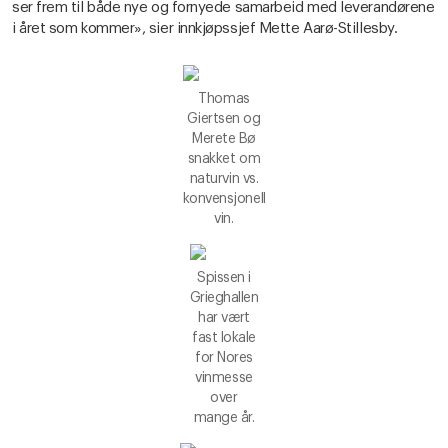
ser frem til både nye og fornyede samarbeid med leverandørene
i året som kommer», sier innkjøpssjef Mette Aarø-Stillesby.
Thomas
Giertsen og
Merete Bø
snakket om
naturvin vs.
konvensjonell
vin.
Spissen i
Grieghallen
har vært
fast lokale
for Nores
vinmesse
over
mange år.