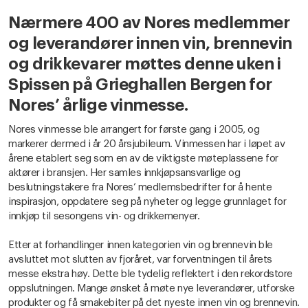
Nærmere 400 av Nores medlemmer
og leverandører innen vin, brennevin
og drikkevarer møttes denne uken i
Spissen på Grieghallen Bergen for
Nores’ årlige vinmesse.
Nores vinmesse ble arrangert for første gang i 2005, og
markerer dermed i år 20 årsjubileum. Vinmessen har i løpet av
årene etablert seg som en av de viktigste møteplassene for
aktører i bransjen. Her samles innkjøpsansvarlige og
beslutningstakere fra Nores’ medlemsbedrifter for å hente
inspirasjon, oppdatere seg på nyheter og legge grunnlaget for
innkjøp til sesongens vin- og drikkemenyer.
Etter at forhandlinger innen kategorien vin og brennevin ble
avsluttet mot slutten av fjoråret, var forventningen til årets
messe ekstra høy. Dette ble tydelig reflektert i den rekordstore
oppslutningen. Mange ønsket å møte nye leverandører, utforske
produkter og få smakebiter på det nyeste innen vin og brennevin.