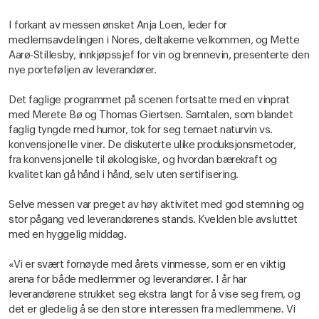
I forkant av messen ønsket Anja Loen, leder for
medlemsavdelingen i Nores, deltakerne velkommen, og Mette
Aarø-Stillesby, innkjøpssjef for vin og brennevin, presenterte den
nye porteføljen av leverandører.
Det faglige programmet på scenen fortsatte med en vinprat
med Merete Bø og Thomas Giertsen. Samtalen, som blandet
faglig tyngde med humor, tok for seg temaet naturvin vs.
konvensjonelle viner. De diskuterte ulike produksjonsmetoder,
fra konvensjonelle til økologiske, og hvordan bærekraft og
kvalitet kan gå hånd i hånd, selv uten sertifisering.
Selve messen var preget av høy aktivitet med god stemning og
stor pågang ved leverandørenes stands. Kvelden ble avsluttet
med en hyggelig middag.
«Vi er svært fornøyde med årets vinmesse, som er en viktig
arena for både medlemmer og leverandører. I år har
leverandørene strukket seg ekstra langt for å vise seg frem, og
det er gledelig å se den store interessen fra medlemmene. Vi