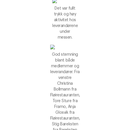
Det var fullt
trykk og høy
aktivitet hos
leverandørene
under
messen.
God stemning
blant både
medlemmer og
leverandører. Fra
venstre
Christina
Bollmann fra
Fløirestauranten,
Tore Sture fra
Framo, Anja
Glosvik fra
Fløirestauranten,
Stig Bareksten